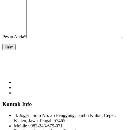
Pesan Anda*
Kirim
Makmur Jaya merupakan perusahaan manufaktur yang bergerak di
bidang pengecoran logam.
Kontak Info
Jl. Jogja - Solo No. 25 Penggung, Jambu Kulon, Ceper,
Klaten, Jawa Tengah 57465
Mobile : 082-243-679-071