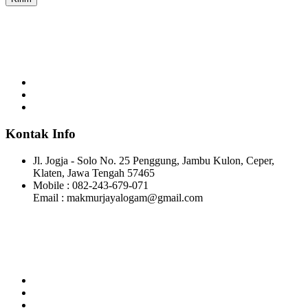
Makmur Jaya merupakan perusahaan manufaktur yang bergerak di
bidang pengecoran logam.
Kontak Info
Jl. Jogja - Solo No. 25 Penggung, Jambu Kulon, Ceper,
Klaten, Jawa Tengah 57465
Mobile : 082-243-679-071
Email : makmurjayalogam@gmail.com
Makmur Jaya merupakan perusahaan manufaktur yang bergerak di
bidang pengecoran logam.