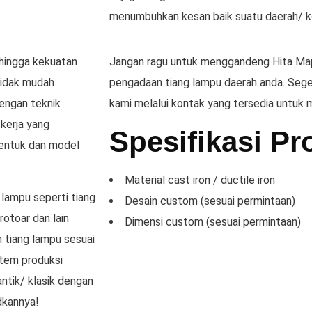
menumbuhkan kesan baik suatu daerah/ k
ehingga kekuatan
Jangan ragu untuk menggandeng Hita Map
 tidak mudah
pengadaan tiang lampu daerah anda. Sege
dengan teknik
kami melalui kontak yang tersedia untuk
ekerja yang
Spesifikasi P
bentuk dan model
Material cast iron / ductile iron
lampu seperti tiang
Desain custom (sesuai permintaan)
rotoar dan lain
Dimensi custom (sesuai permintaan)
 tiang lampu sesuai
stem produksi
ntik/ klasik dengan
dkannya!