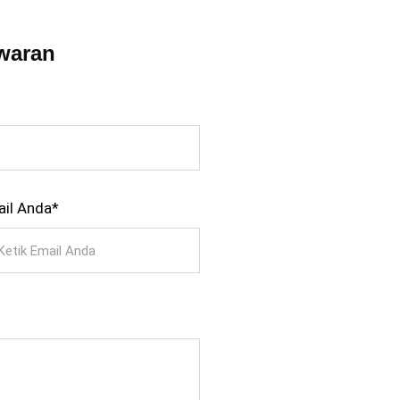
waran
il Anda*