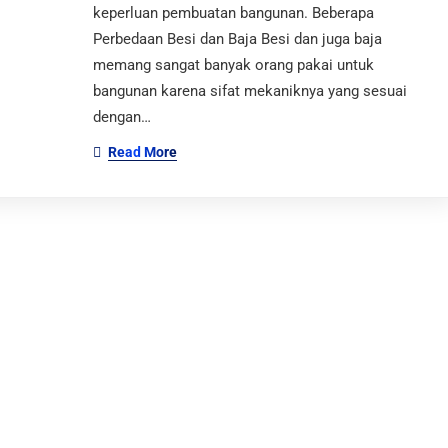
keperluan pembuatan bangunan. Beberapa
Perbedaan Besi dan Baja Besi dan juga baja
memang sangat banyak orang pakai untuk
bangunan karena sifat mekaniknya yang sesuai
tur yang bergerak di bidang pengecoran logam.
dengan…
Read More
eper, Klaten, Jawa Tengah 57465
tur yang bergerak di bidang pengecoran logam.