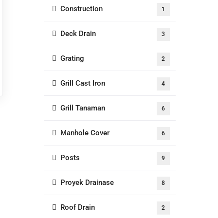
Construction
1
Deck Drain
3
Grating
2
Grill Cast Iron
4
Grill Tanaman
6
Manhole Cover
6
Posts
9
Proyek Drainase
8
Roof Drain
2