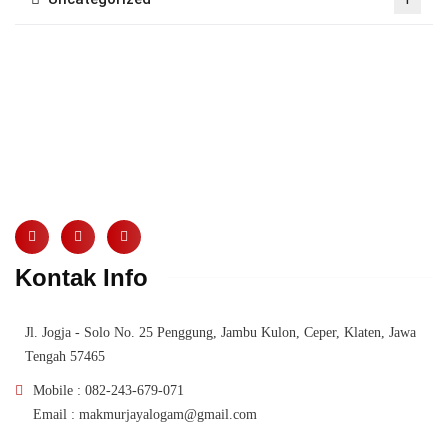
Makmur Jaya merupakan perusahaan manufaktur yang bergerak
di bidang pengecoran logam.
Kontak Info
Jl. Jogja - Solo No. 25 Penggung, Jambu Kulon, Ceper, Klaten, Jawa
Tengah 57465
Mobile : 082-243-679-071
Email : makmurjayalogam@gmail.com