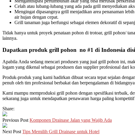
Mengantisipasi pertumbuhan akar yang bisa merusak perkerasan
Celah atau lubang-lubang yang ada pada grill menyediakan aks
Mengingat dipasangnya grill menjadikan area penanaman lebih 
air hujan dengan cepat.
Grill tanaman juga berfungsi sebagai elemen dekoratif di sepan
Tidak hanya untuk proyek penataan pohon di trotoar, grill pohon/ ta
lainnya.
Dapatkan produk grill pohon no #1 di Indonesia disi
Apabila Anda sedang mencari produsen yang jual grill pohon ini, ma
logam yang dikenal sebagai produsen dan supplier profesional dari kol
Produk-produk yang kami hadirkan dibuat secara tepat sejalan denga
penuh oleh tim profesional berbakat dan berpengalaman di bidangny
Kami mampu memproduksi grill pohon dengan spesifikasi terbaik, de
sekarang juga untuk mendapatkan penawaran harga paling kompetitif 
Share:
Previous Post
Komponen Drainase Jalan yang Wajib Ada
Next Post
Tips Memilih Grill Drainase untuk Hotel