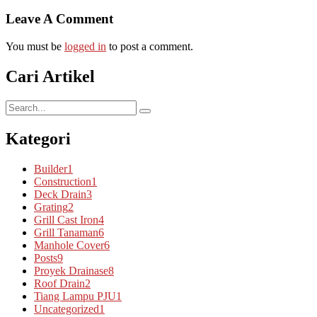
Leave A Comment
You must be
logged in
to post a comment.
Cari Artikel
Kategori
Builder
1
Construction
1
Deck Drain
3
Grating
2
Grill Cast Iron
4
Grill Tanaman
6
Manhole Cover
6
Posts
9
Proyek Drainase
8
Roof Drain
2
Tiang Lampu PJU
1
Uncategorized
1