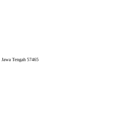
idang pengecoran logam.
n, Jawa Tengah 57465
idang pengecoran logam.