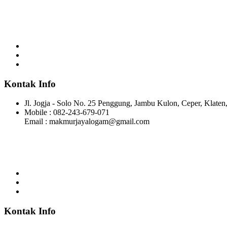
Makmur Jaya merupakan perusahaan manufaktur yang bergerak di b
Kontak Info
Jl. Jogja - Solo No. 25 Penggung, Jambu Kulon, Ceper, Klate
Mobile : 082-243-679-071
Email : makmurjayalogam@gmail.com
Makmur Jaya merupakan perusahaan manufaktur yang bergerak di b
Kontak Info