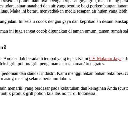
 disekitar pohon nantinya. Dengan dipasangnya grill, maka ruang perak
es udara, sinar matahari dan air yang penting bagi perkembangan tan
luas. Maka ini berarti menyediakan media resapan air hujan yang leb
jang jalan. Ini selalu cocok dengan gaya dan kepribadian desain lanskap
naman ini juga sangat cocok digunakan di taman umum, taman rumah sak
ni!
ka Anda sudah berada di tempat yang tepat. Kami
CV Makmur Jaya
ada
eksi grill pohon/ grill pengaman akar tanaman/ tree grates.
n pedoman dan standar industri. Kami menggunakan bahan baku besi cor 
a masing-masing selama bertahun-tahun.
sain menarik, yang berdasar pada kebutuhan dan keinginan Anda (cust
untuk produk grill pohon kualitas no #1 di Indonesia!