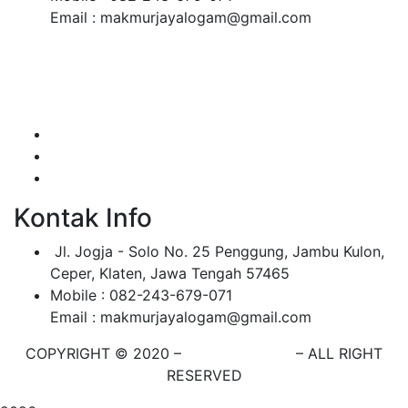
Email : makmurjayalogam@gmail.com
Makmur Jaya merupakan perusahaan manufaktur yang
bergerak di bidang pengecoran logam.
Kontak Info
Jl. Jogja - Solo No. 25 Penggung, Jambu Kulon,
Ceper, Klaten, Jawa Tengah 57465
Mobile : 082-243-679-071
Email : makmurjayalogam@gmail.com
COPYRIGHT © 2020 –
MAKMUR JAYA
– ALL RIGHT
RESERVED