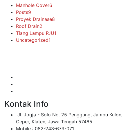
Manhole Cover
6
Posts
9
Proyek Drainase
8
Roof Drain
2
Tiang Lampu PJU
1
Uncategorized
1
Makmur Jaya merupakan perusahaan manufaktur yang
bergerak di bidang pengecoran logam.
Kontak Info
Jl. Jogja - Solo No. 25 Penggung, Jambu Kulon,
Ceper, Klaten, Jawa Tengah 57465
Mobile : 082-243-679-071