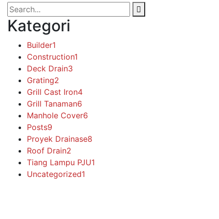
Kategori
Builder
1
Construction
1
Deck Drain
3
Grating
2
Grill Cast Iron
4
Grill Tanaman
6
Manhole Cover
6
Posts
9
Proyek Drainase
8
Roof Drain
2
Tiang Lampu PJU
1
Uncategorized
1
Makmur Jaya merupakan perusahaan manufaktur yang
bergerak di bidang pengecoran logam.