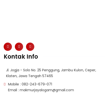
Makmur Jaya merupakan perusahaan manufaktur
yang bergerak di bidang pengecoran logam.
Kontak Info
Jl. Jogja - Solo No. 25 Penggung, Jambu Kulon, Ceper,
Klaten, Jawa Tengah 57465
Mobile : 082-243-679-071
Email : makmurjayalogam@gmail.com
Makmur Jaya merupakan perusahaan manufaktur